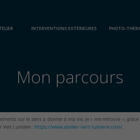
TELIER
INTERVENTIONS EXTÉRIEURES
PHOTO-THÉRA
Mon parcours
ements sur le sens à donner à ma vie, je « me retrouve », grâc
https://www.atelier-vert-
lumiere.com/
er Vert Lumière :
.