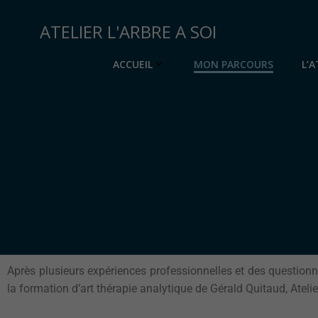
ATELIER L'ARBRE A SOI
ACCUEIL
MON PARCOURS
L’A
Après plusieurs expériences professionnelles et des questionn
la formation d’art thérapie analytique de Gérald Quitaud, Ateli