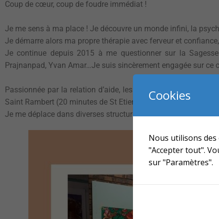
Coup de cœur, coup de foudre immédiat !
Je me sens à ma place ! Je découvre un monde infini, la psychol
Je démarre alors ma propre thérapie avec ferveur et confiance, 
Je continue depuis 2015 à me questionner sur la Sagesse e
Prajnanpad, Yvan Amar…Je suis sincèrement engagée sur ce 
Passionnée par la relation d’aide, les êtres humains et leurs b
Cookies
Saint Rambert (20 minutes de St Etienne).
Je me déplace dans diverses structures pour stimuler la créatio
Nous utilisons des 
"Accepter tout". V
sur "Paramètres".