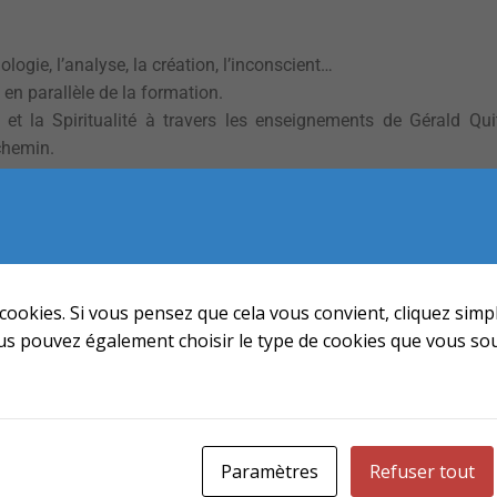
ogie, l’analyse, la création, l’inconscient…
en parallèle de la formation.
t la Spiritualité à travers les enseignements de Gérald Qu
chemin.
lessures, aujourd’hui je vous accueille dans un atelier dédié à l
n, l’expression de différents publics.
cookies. Si vous pensez que cela vous convient, cliquez sim
ous pouvez également choisir le type de cookies que vous sou
Paramètres
Refuser tout