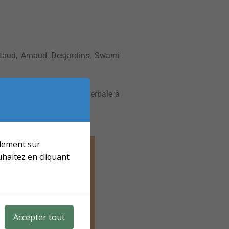
itaud, Arnaud Desjardins, Swami
’expression picturale ou verbale à
plement sur
haitez en cliquant
Accepter tout